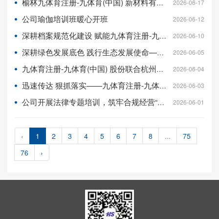
榆林九体育注册-九体育(中国) 新材料有限公司顺利通过ISO体系认证
2026-06-17
公司瑜伽培训班暖心开班
2026-06-12
深耕档案规范化建设 赋能九体育注册-九体育(中国) 股份高质量发展
2026-06-10
深耕绿色发展底色 践行生态发展使命——九体育注册-九体育(中国) 股份开展六五世界环境日系列主题活动
2026-06-05
九体育注册-九体育(中国) 股份联合杭州大兆丰完成鲲驭1000超短距无人机下线交付
2026-06-04
迅速传达 狠抓落实——九体育注册-九体育(中国) 股份全面贯彻近期安全生产会议精神
2026-06-03
公司开展法律专题培训，筑牢合规经营“防火墙”
2026-06-01
‹
1
2
3
4
5
6
7
8
...
75
76
›