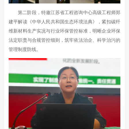
第二阶段，特邀江苏省工程咨询中心高级工程师郑
建平解读《中华人民共和国生态环境法典》，紧扣碳纤
维新材料生产实况与行业环保管控标准，明晰企业环保
法定职责与合规管控细则，筑牢依法治企、科学治污的
管理制度防线。