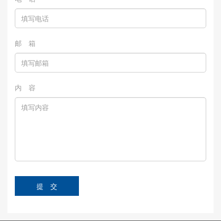
邮 箱
内 容