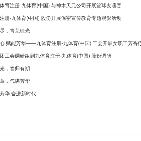
体育注册-九体育(中国) 与神木天元公司开展篮球友谊赛
注册-九体育(中国) 股份开展保密宣传教育专题观影活动
尽，青芜映光
心 赋能芳华——九体育注册-九体育(中国) 工会开展女职工芳香
团工会调研组到九体育注册-九体育(中国) 股份调研
光，春归有期
章，气满芳华
芳华 奋进新时代