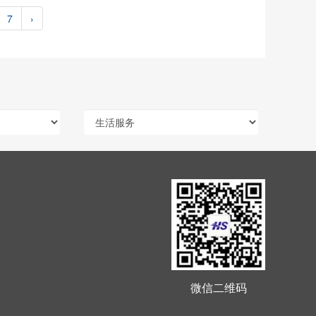
7
›
微信二维码