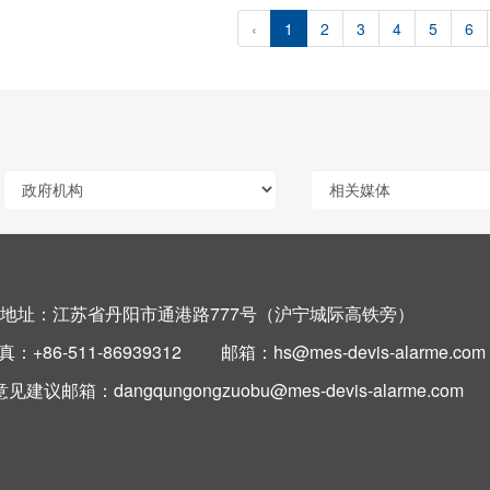
‹
1
2
3
4
5
6
权所有 地址：江苏省丹阳市通港路777号（沪宁城际高铁旁）
6-511-86939312 邮箱：hs@mes-devis-alarme.com
angqungongzuobu@mes-devis-alarme.com