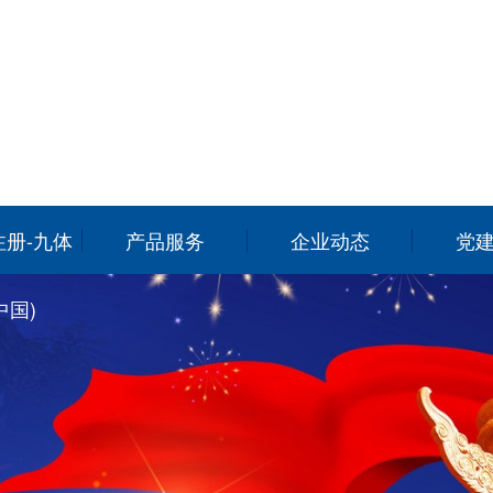
册-九体
产品服务
企业动态
党
中国)