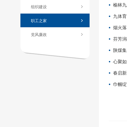
榆林九
组织建设
九体育
职工之家
烟火落
党风廉政
芬芳润
陕煤集
心聚如
春启新
巾帼绽