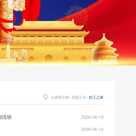
九体育注册
/
党群工作
/
职工之家
列活动
2026-06-19
2026-06-12