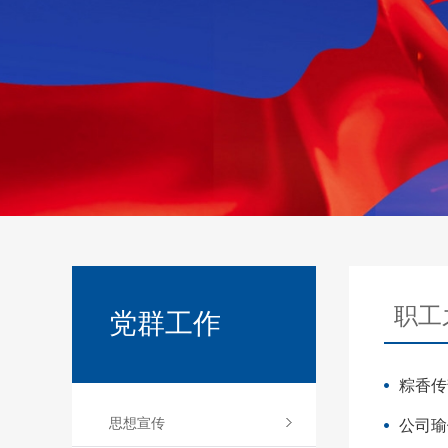
职工
党群工作
粽香传
思想宣传
公司瑜