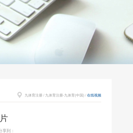
九体育注册
/
九体育注册-九体育(中国)
/
在线视频
片
 分享到：