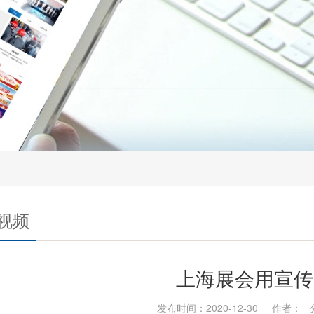
视频
上海展会用宣传
发布时间：2020-12-30 作者：