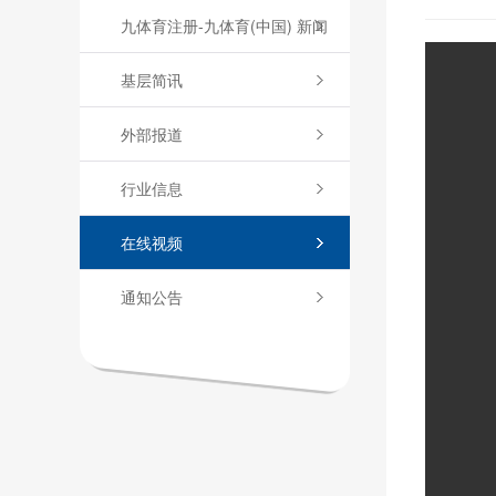
九体育注册-九体育(中国) 新闻
基层简讯
外部报道
行业信息
在线视频
通知公告