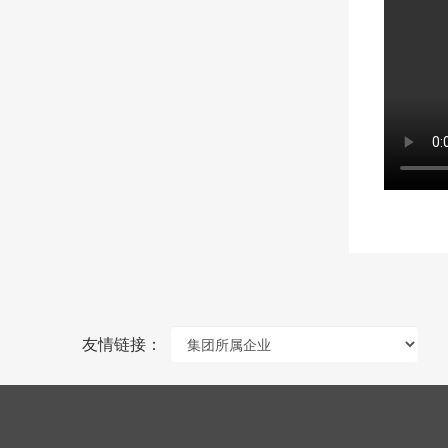
友情链接：