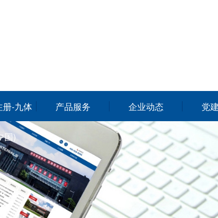
册-九体
产品服务
企业动态
党
中国)