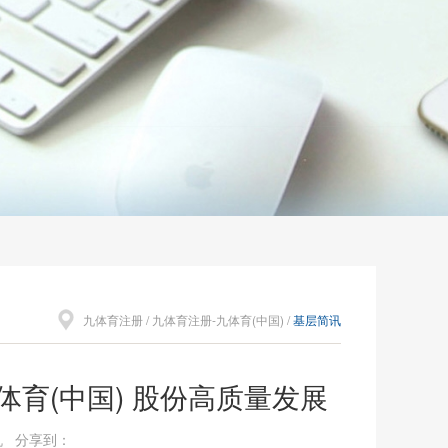
九体育注册
/
九体育注册-九体育(中国)
/
基层简讯
体育(中国) 股份高质量发展
一帆 分享到：