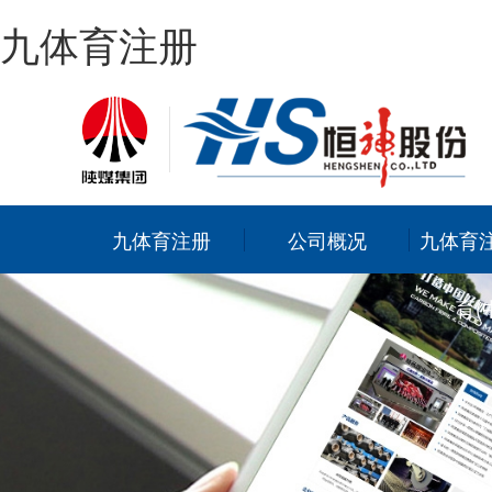
九体育注册
九体育注册
公司概况
九体育注
育(