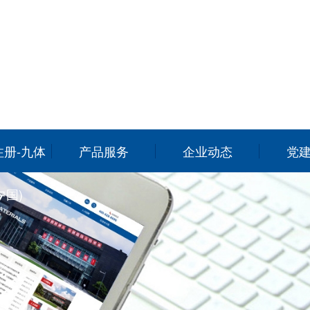
册-九体
产品服务
企业动态
党
中国)