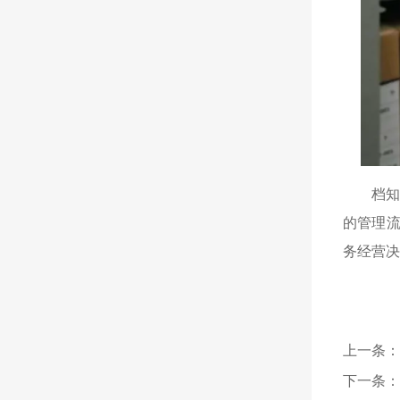
档知
的管理流
务经营决
上一条：
下一条：