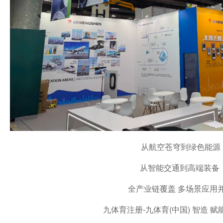
从航空苍穹到绿色能源
从智能交通到高端装备
全产业链覆盖 多场景应用
九体育注册-九体育(中国) 智造 