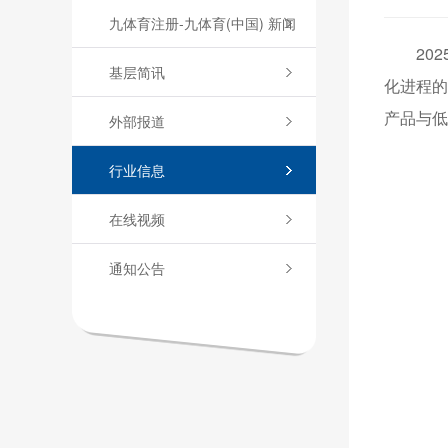
九体育注册-九体育(中国) 新闻
20
基层简讯
化进程的
产品与低
外部报道
行业信息
在线视频
通知公告