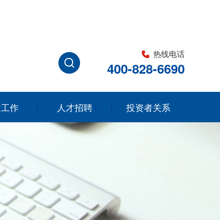
热线电话
400-828-6690
建工作
人才招聘
投资者关系