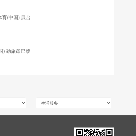
育(中国) 展台
中国) 劲旅耀巴黎