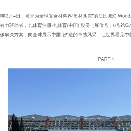
25年3月4日，被誉为全球复合材料界“奥林匹克”的法国JEC W
有力驱动者，九体育注册-九体育(中国) 股份（展位号：6号馆
碳解决方案，向全球展示中国“智”造的卓越风采，让世界看见中
PART 1