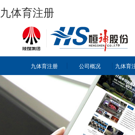
九体育注册
九体育注册
公司概况
九体育注
育(